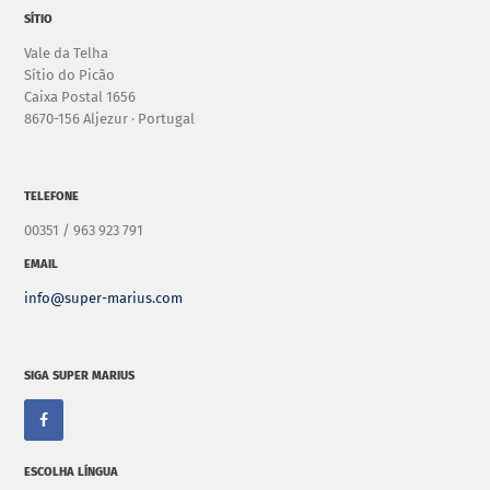
SÍTIO
Vale da Telha
Sítio do Picão
Caixa Postal 1656
8670-156 Aljezur · Portugal
TELEFONE
00351 / 963 923 791
EMAIL
info@super-marius.com
SIGA SUPER MARIUS
ESCOLHA LÍNGUA